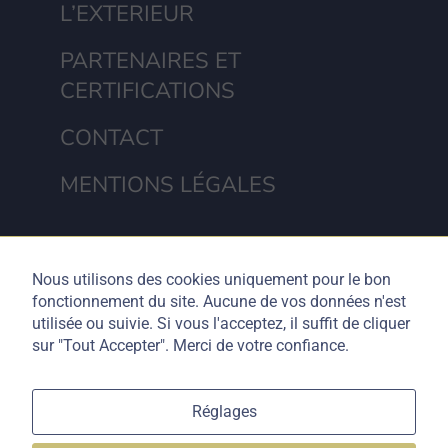
L’EXTERIEUR
PARTENAIRES ET
CERTIFICATIONS
CONTACT
MENTIONS LÉGALES
Nous utilisons des cookies uniquement pour le bon
fonctionnement du site. Aucune de vos données n'est
utilisée ou suivie. Si vous l'acceptez, il suffit de cliquer
sur "Tout Accepter". Merci de votre confiance.
Ce site est dédié à l'entreprise familiale Marcillac et fils, peintre en
Réglages
bâtiment, basée à Bergerac et Bordeaux · Réalisé par
Malika Céladon
·
Hébergement OVH.