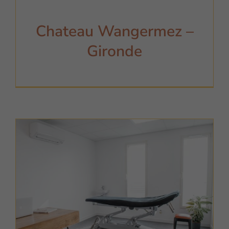
Chateau Wangermez –
Gironde
Necessaire
Ces cookies ne
sont pas
optionnels. Ils
ne servent
qu'au bon
fonctionnement
du site.