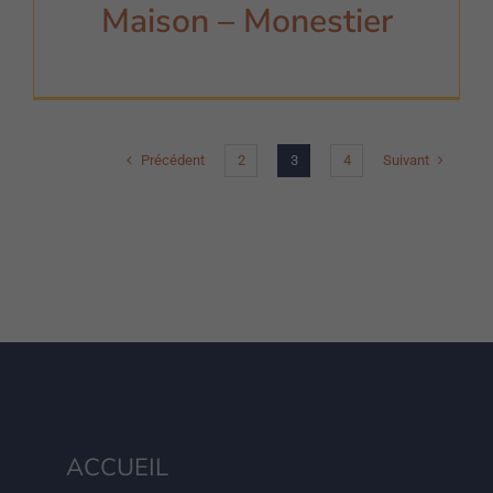
Maison – Monestier
Précédent
Suivant
2
3
4
ACCUEIL